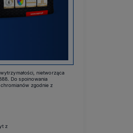
wytrzymałości, nietworząca
888. Do spoinowania
ci chromianów zgodnie z
yt z