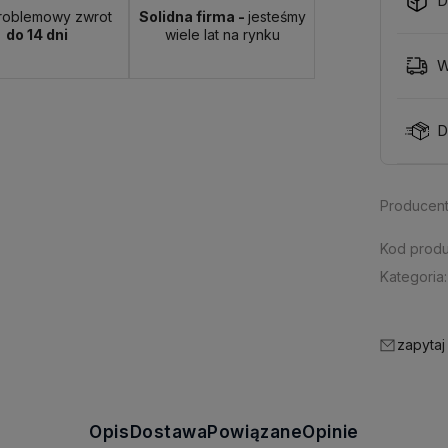
D
roblemowy zwrot
Solidna firma -
jesteśmy
do 14 dni
wiele lat na rynku
W
D
Producent
Kod produ
Kategoria:
zapytaj
Opis
Dostawa
Powiązane
Opinie