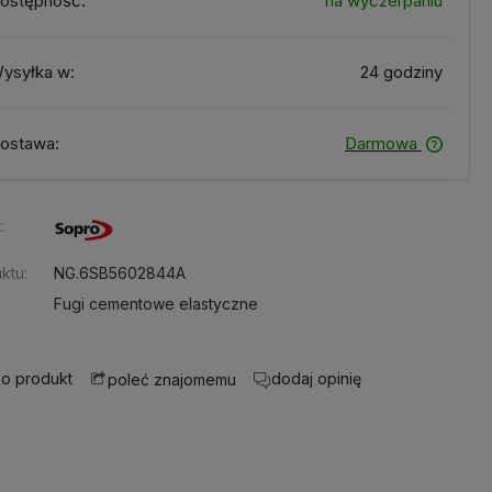
ostępność:
na wyczerpaniu
ysyłka w:
24 godziny
ostawa:
Darmowa
:
ktu:
NG.6SB5602844A
Fugi cementowe elastyczne
 o produkt
dodaj opinię
poleć znajomemu