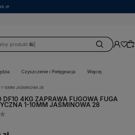
9 zł!
ędzia
Czyszczenie i Pielęgnacja
Więcej
 1-10MM JAŚMINOWA 28
Wybierz coś dla siebie z naszej aktualnej
oferty lub zaloguj się, aby przywrócić dodane
 DF10 4KG ZAPRAWA FUGOWA FUGA
produkty do listy z poprzedniej sesji.
YCZNA 1-10MM JAŚMINOWA 28
 zł