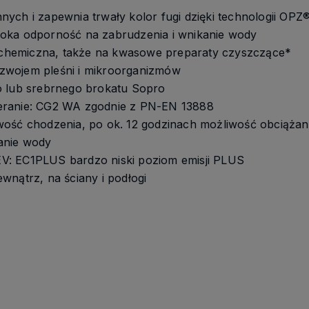
ych i zapewnia trwały kolor fugi dzięki technologii OPZ
oka odporność na zabrudzenia i wnikanie wody
hemiczna, także na kwasowe preparaty czyszczące*
zwojem pleśni i mikroorganizmów
o lub srebrnego brokatu Sopro
eranie: CG2 WA zgodnie z PN-EN 13888
wość chodzenia, po ok. 12 godzinach możliwość obciążan
anie wody
: EC1PLUS bardzo niski poziom emisji PLUS
wnątrz, na ściany i podłogi