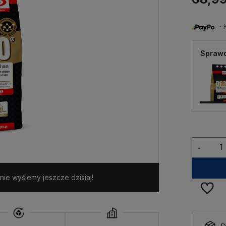
・Ku
Sprawd
-
ie wyślemy jeszcze dzisiaj!