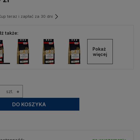
p teraz i zapłać za 30 dni
ź także:
Pokaż 
więcej
szt.
+
DO KOSZYKA