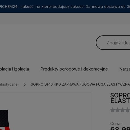
ICHEM24 – jakość, na której budujesz sukces! Darmowa dostawa od 39
lacja i izolacja
Produkty ogrodowe i dekoracyjne
Narz
elastyczne
SOPRO DF10 4KG ZAPRAWA FUGOWA FUGA ELASTYCZNA
SOPRO
ELAST
Cena:
68,99