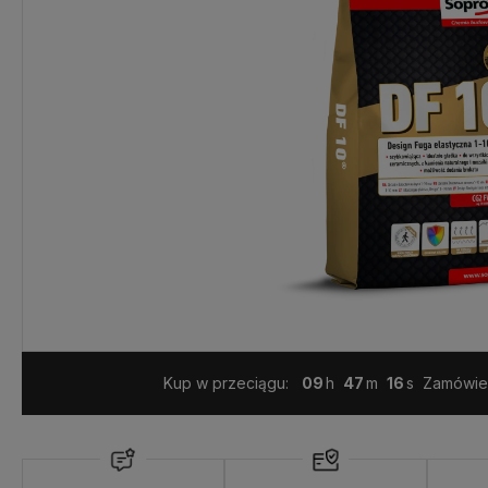
Kup w przeciągu:
09
47
14
Zamówien