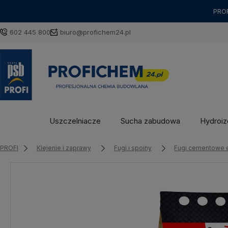
PROF
602 445 800
biuro@profichem24.pl
Uszczelniacze
Sucha zabudowa
Hydroizo
PROFI
Klejenie i zaprawy
Fugi i spoiny
Fugi cementowe 