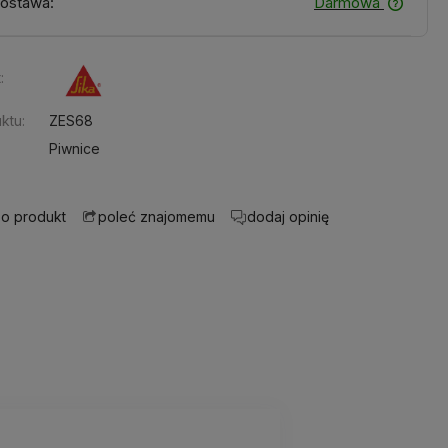
ostawa:
Darmowa
:
ktu:
ZES68
Piwnice
 o produkt
dodaj opinię
poleć znajomemu