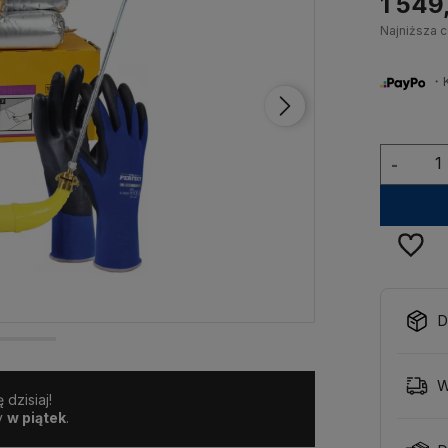
1 549
Najniższa c
・Ku
-
D
W
dzisiaj!
y
w piątek
.