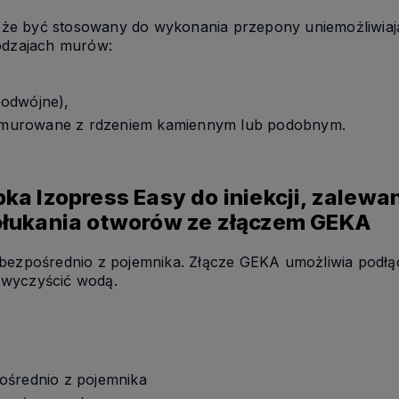
e być stosowany do wykonania przepony uniemożliwiając
rodzajach murów:
odwójne),
ny murowane z rdzeniem kamiennym lub podobnym.
ka Izopress Easy do iniekcji, zalewa
płukania otworów ze złączem GEKA
 bezpośrednio z pojemnika. Złącze GEKA umożliwia podł
wyczyścić wodą.
ośrednio z pojemnika