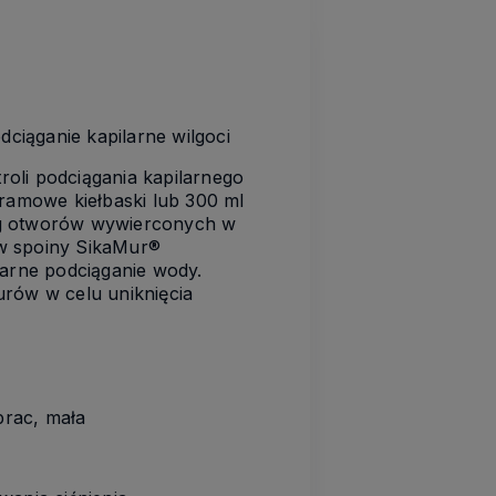
ciąganie kapilarne wilgoci
oli podciągania kapilarnego
amowe kiełbaski lub 300 ml
reg otworów wywierconych w
y w spoiny SikaMur®
larne podciąganie wody.
rów w celu uniknięcia
prac, mała