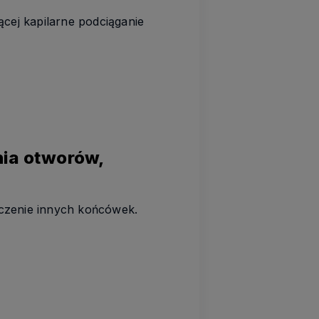
ej kapilarne podciąganie
nia otworów,
ączenie innych końcówek.