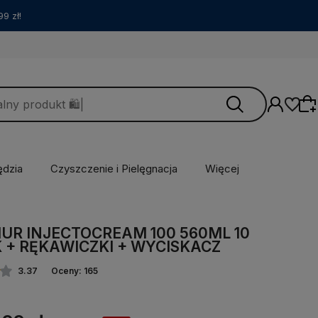
9 zł!
ędzia
Czyszczenie i Pielęgnacja
Więcej
Wybierz coś dla siebie z naszej aktualnej
oferty lub zaloguj się, aby przywrócić dodane
UR INJECTOCREAM 100 560ML 10
produkty do listy z poprzedniej sesji.
 + RĘKAWICZKI + WYCISKACZ
3.37
Oceny: 165