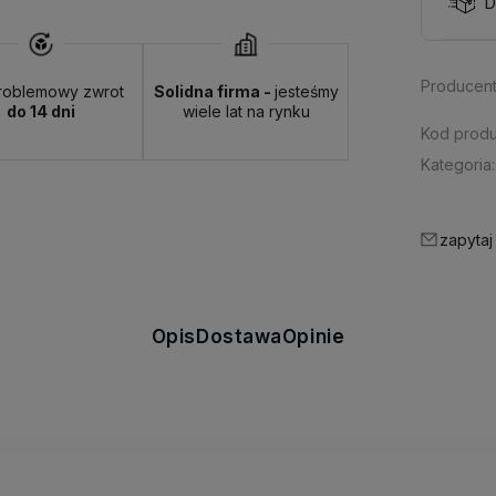
D
Producent
roblemowy zwrot
Solidna firma -
jesteśmy
do 14 dni
wiele lat na rynku
Kod produ
Kategoria:
zapytaj
Opis
Dostawa
Opinie