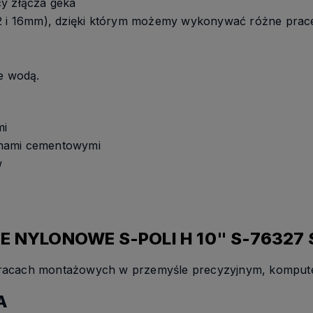
cy złącza geka
12 i 16mm), dzięki którym możemy wykonywać różne prac
ie wodą.
mi
nami cementowymi
w
E NYLONOWE S-POLI H 10" S-76327 
racach montażowych w przemyśle precyzyjnym, kompute
A