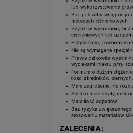
Szybki w wykonaniu – bez
lub wykorzystywania grawi
Bez potrzeby wstępnego u
metodach ciśnieniowych
Szybki w wykonaniu, bez 
ciśnieniowych lub uzupełn
Przybliżone, równomierne z
Nie są wymagane specjal
Prawie całkowite wyelimi
wyciekami iniektu przy śc
Formuła o dużym stężeniu
ilości składników biernych
Małe zagrożenie, na rozc
Bardzo małe straty materi
Mała ilość odpadów
Bez ryzyka zwiększonego 
stosowaniu materiałów si
ZALECENIA: