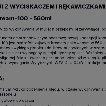
JI Z WYCISKACZEM I RĘKAWICZKAMI
Cream-100 - 560ml
nów do wykonywania w murach przepony przerywającej pod
 materiałem stanowiącym podstawę nowej koncepcji kontr
m-100 jest hydrofobizującym kremem pakowanym w 560 gr
pomocy zwykłego pistoletu do kitów budowlanych w sze
ekcji nie jest wymagany specjalistyczny sprzęt. Wciśnięt
ilgotnej ścianie tworząc przeponę uniemożliwiającą kapi
ełnia wymagania Wytycznych WTA 4-4-04/D "Iniekcja mu
".
A:
małym ryzyku popełnienia błędu, w czasie wykonywania 
personelu
, gotowy do użycia