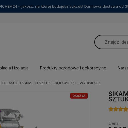
ICHEM24 – jakość, na której budujesz sukces! Darmowa dostawa od 39
lacja i izolacja
Produkty ogrodowe i dekoracyjne
Narz
OCREAM 100 560ML 10 SZTUK + RĘKAWICZKI + WYCISKACZ
SIKAM
OKAZJA
SZTUK
Cena: