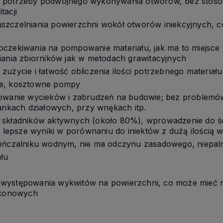
 potrzeby podwójnego wykonywania otworów, bez stosow
tacji
szczelniania powierzchni wokół otworów iniekcyjnych, c
oczekiwania na pompowanie materiału, jak ma to miejsc
iania zbiorników jak w metodach grawitacyjnych
użycie i łatwość obliczenia ilości potrzebnego materiału
ne, kosztowne pompy
nowanie wycieków i zabrudzeń na budowie; bez problemó
iankach działowych, przy wnękach itp.
 składników aktywnych (około 80%), wprowadzenie do śc
, lepsze wyniki w porównaniu do iniektów z dużą ilością 
ieńczalniku wodnym, nie ma odczynu zasadowego, niepal
ału
występowania wykwitów na powierzchni, co może mieć m
likonowych