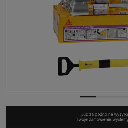
Już za późno na wysyłkę 
Twoje zamówienie wyślem