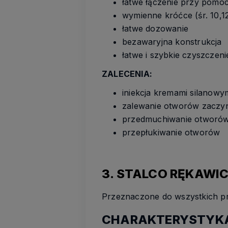
łatwe łączenie przy pomo
wymienne króćce (śr. 10,
łatwe dozowanie
bezawaryjna konstrukcja
łatwe i szybkie czyszczen
ZALECENIA:
iniekcja kremami silanowy
zalewanie otworów zaczy
przedmuchiwanie otworó
przepłukiwanie otworów
3. STALCO RĘKAWIC
Przeznaczone do wszystkich p
CHARAKTERYSTYK