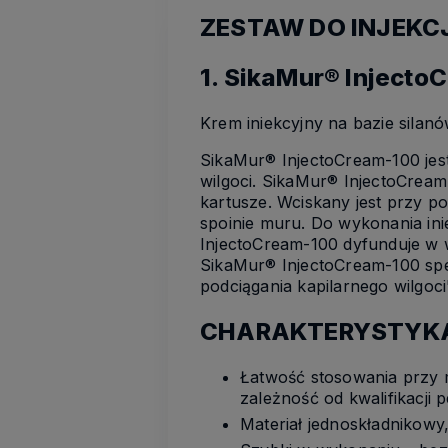
ZESTAW DO INJEKC
1. SikaMur® Injecto
Krem iniekcyjny na bazie sila
SikaMur® InjectoCream-100 jest
wilgoci. SikaMur® InjectoCrea
kartusze. Wciskany jest przy 
spoinie muru. Do wykonania ini
InjectoCream-100 dyfunduje w w
SikaMur® InjectoCream-100 sp
podciągania kapilarnego wilgoci
CHARAKTERYSTYK
Łatwość stosowania przy 
zależność od kwalifikacji 
Materiał jednoskładnikowy