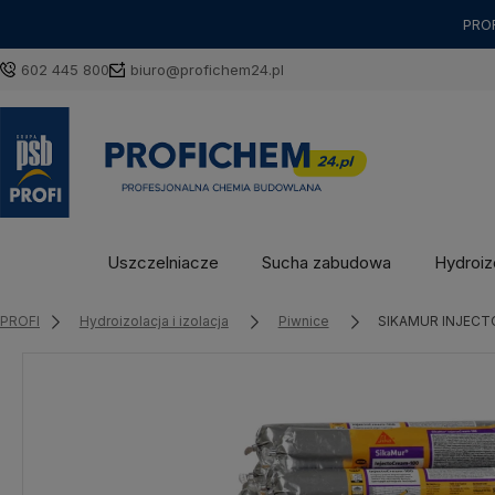
PROF
602 445 800
biuro@profichem24.pl
Uszczelniacze
Sucha zabudowa
Hydroizo
PROFI
Hydroizolacja i izolacja
Piwnice
SIKAMUR INJECT