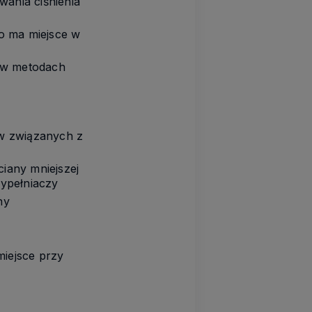
ania ciśnienia
o ma miejsce w
e w metodach
w związanych z
iany mniejszej
wypełniaczy
ny
iejsce przy