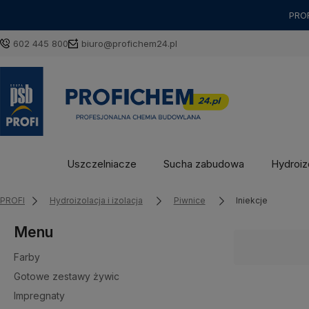
PROF
602 445 800
biuro@profichem24.pl
Uszczelniacze
Sucha zabudowa
Hydroizo
PROFI
Hydroizolacja i izolacja
Piwnice
Iniekcje
Menu
Farby
Gotowe zestawy żywic
Impregnaty