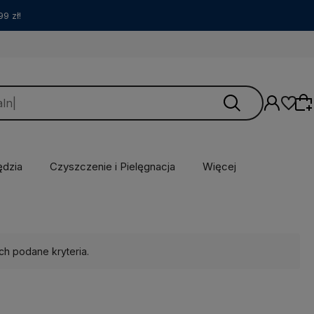
9 zł!
ędzia
Czyszczenie i Pielęgnacja
Więcej
Wybierz coś dla siebie z naszej aktualnej
oferty lub zaloguj się, aby przywrócić dodane
produkty do listy z poprzedniej sesji.
ch podane kryteria.