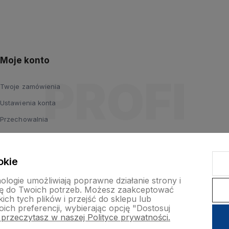
Moje konto
Twoje zamówienia
Ustawienia konta
Przechowalnia
okie
nologie umożliwiają poprawne działanie strony i
ę do Twoich potrzeb. Możesz zaakceptować
ch tych plików i przejść do sklepu lub
ich preferencji, wybierając opcję "Dostosuj
 przeczytasz w naszej Polityce prywatności.