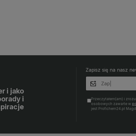
Zapisz się na nasz ne
r i jako
orady i
Przeczytałem(am) i zroz
osobowych zawarte w
po
spiracje
jest Profichem24.pl Mag