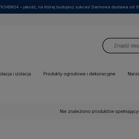
ICHEM24 – jakość, na której budujesz sukces! Darmowa dostawa od 39
lacja i izolacja
Produkty ogrodowe i dekoracyjne
Narz
Nie znaleziono produktów spełniający