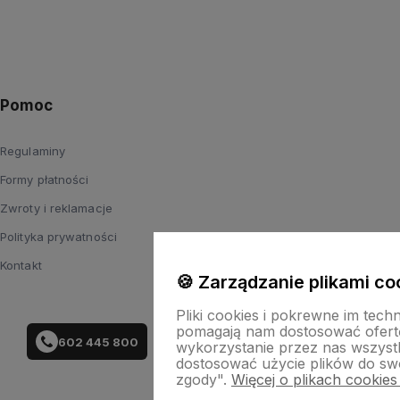
Pomoc
Regulaminy
Formy płatności
Zwroty i reklamacje
Polityka prywatności
Kontakt
🍪 Zarządzanie plikami co
Pliki cookies i pokrewne im tech
pomagają nam dostosować ofert
602 445 800
wykorzystanie przez nas wszystki
dostosować użycie plików do swo
zgody".
Więcej o plikach cookies