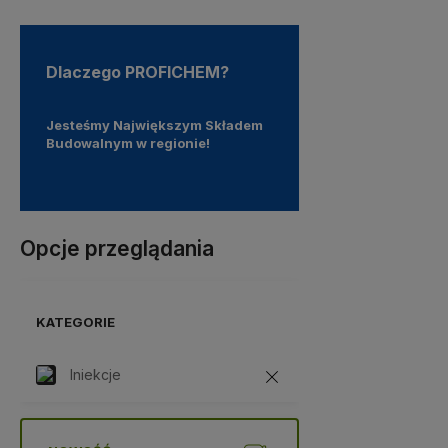
Dlaczego PROFICHEM?
 1991
Jesteśmy Największym Składem
Oferujemy Darmową Dost
Budowalnym w regionie!
od 399 zł!
Opcje przeglądania
KATEGORIE
Iniekcje