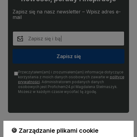
Zapisz się na nasz newsletter – Wpisz adres e-
mail
Zapisz się
Przeczytałem(am) i zrozumiałem(am) informacje dotyczące
korzystania z moich danych osobowych zawarte w
polityce
prywatności
. Administratorem podanych danych
osobowych jest Profichem24.pl Magdalena Stelmaszyk.
Możesz w każdym czasie wycofać tę zgodę.
🍪 Zarządzanie plikami cookie