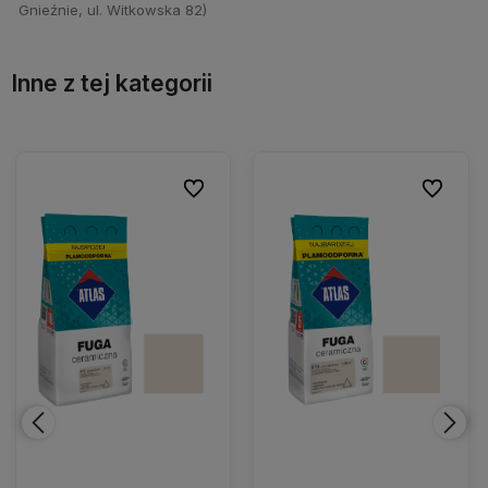
Gnieźnie, ul. Witkowska 82)
Inne z tej kategorii
ionych
ionych
Do ulubionych
Do ulubionych
Do ulubio
Do ulubio