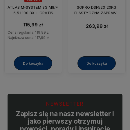
ATLAS M-SYSTEM 3G M8/FI
SOPRO DSF523 20KG
6,5 L100 BX + GRATIS
ELASTYCZNA ZAPRAWA
OŁÓWEK
USZCZELNIAJĄCA
115,99 zł
263,99 zł
Cena regularna:
119,99 zł
Najniższa cena:
117,99 zł
Do koszyka
Do koszyka
NEWSLETTER
Zapisz się na nasz newsletter i
jako pierwszy otrzymuj
nowości, porady i inspiracje