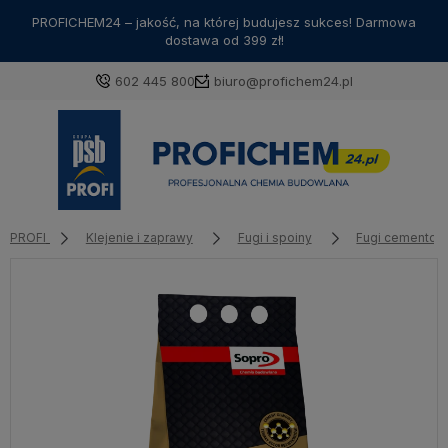
PROFICHEM24 – jakość, na której budujesz sukces! Darmowa
dostawa od 399 zł!
602 445 800
biuro@profichem24.pl
PROFI
Klejenie i zaprawy
Fugi i spoiny
Fugi cementow