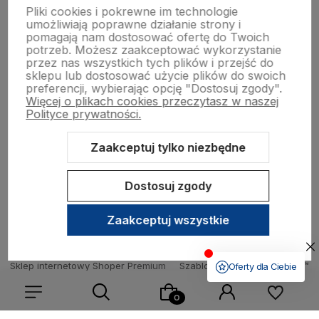
Pliki cookies i pokrewne im technologie
umożliwiają poprawne działanie strony i
Pomoc
pomagają nam dostosować ofertę do Twoich
potrzeb. Możesz zaakceptować wykorzystanie
przez nas wszystkich tych plików i przejść do
sklepu lub dostosować użycie plików do swoich
Moje konto
preferencji, wybierając opcję "Dostosuj zgody".
Więcej o plikach cookies przeczytasz w naszej
Polityce prywatności.
O nas
Zaakceptuj tylko niezbędne
Dostosuj zgody
Zaakceptuj wszystkie
Sklep internetowy Shoper Premium
Szablon Shoper Modern 3.0™
od GrowCommerce