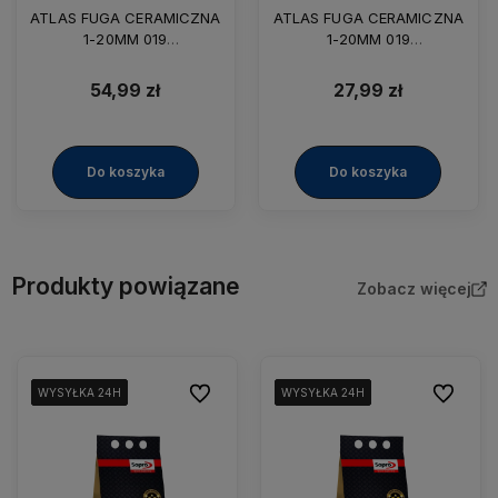
ATLAS FUGA CERAMICZNA
ATLAS FUGA CERAMICZNA
1-20MM 019
1-20MM 019
JASNOBEŻOWA 5KG
JASNOBEŻOWA 2KG
54,99 zł
27,99 zł
Do koszyka
Do koszyka
Produkty powiązane
Zobacz więcej
Do ulubionych
Do ulubio
WYSYŁKA 24H
WYSYŁKA 24H
WYSYŁKA 24H
WYSYŁKA 24H
WYSYŁKA 24H
WYSYŁKA 24H
WYSYŁKA 24H
WYSYŁKA 24H
WYSYŁKA 24H
WYSYŁKA 24H