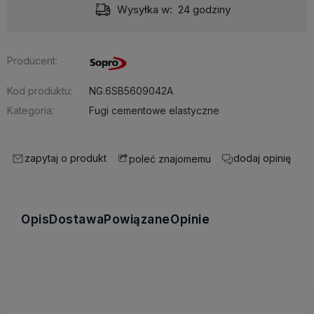
Dostawa:
Darmowa
Producent:
Kod produktu:
NG.6SB5609042A
Kategoria:
Fugi cementowe elastyczne
zapytaj o produkt
dodaj opinię
poleć znajomemu
Opis
Dostawa
Powiązane
Opinie