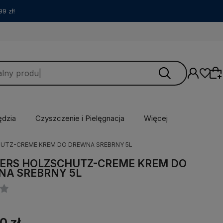
9 zł!
ędzia
Czyszczenie i Pielęgnacja
Więcej
UTZ-CREME KREM DO DREWNA SREBRNY 5L
Wybierz coś dla siebie z naszej aktualnej
oferty lub zaloguj się, aby przywrócić dodane
ERS HOLZSCHUTZ-CREME KREM DO
produkty do listy z poprzedniej sesji.
NA SREBRNY 5L
0 zł