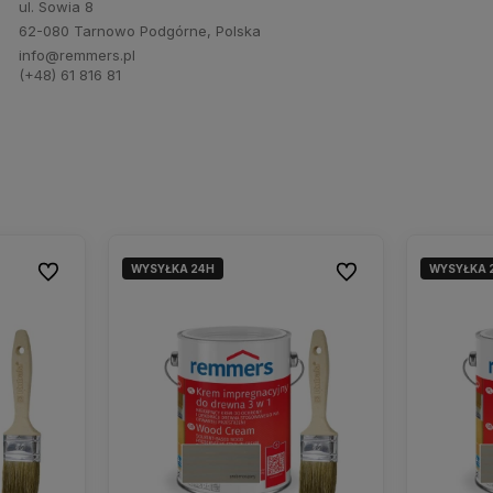
ul. Sowia 8
62-080 Tarnowo Podgórne, Polska
info@remmers.pl
(+48) 61 816 81
WYSYŁKA 24H
WYSYŁKA 
Do ulubionych
Do ulubionych