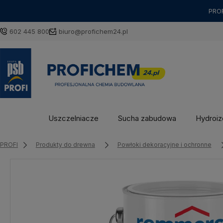
PROF
602 445 800
biuro@profichem24.pl
Uszczelniacze
Sucha zabudowa
Hydroizo
PROFI
Produkty do drewna
Powłoki dekoracyjne i ochronne