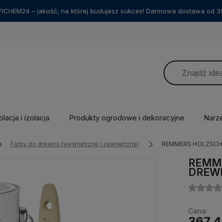
ICHEM24 – jakość, na której budujesz sukces! Darmowa dostawa od 39
lacja i izolacja
Produkty ogrodowe i dekoracyjne
Narz
Farby do drewna (wewnętrzne i zewnętrzne)
REMMERS HOLZSCH
REMM
DREW
Cena:
367,4