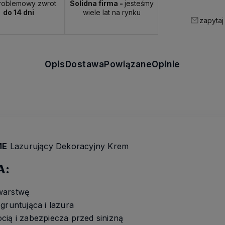
roblemowy zwrot
Solidna firma -
jesteśmy
do 14 dni
wiele lat na rynku
zapytaj
Opis
Dostawa
Powiązane
Opinie
ME
Lazurujący Dekoracyjny Krem
A:
warstwę
gruntująca i lazura
cią i zabezpiecza przed sinizną