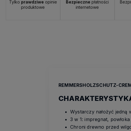
Tylko
prawdziwe
opinie
Bezpieczne
płatności
Bezp
produktowe
internetowe
REMMERSHOLZSCHUTZ-CRE
CHARAKTERYSTYK
Wystarczy nałożyć jedną 
3 w 1: impregnat, powłoka 
Chroni drewno przed wilgo