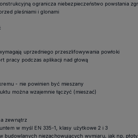
onstrukcyjną ogranicza niebezpieczeństwo powstania zgn
rzed pleśniami i glonami
ć
wymagają uprzedniego przeszlifowywania powłoki
rt pracy podczas aplikacji nad głową
kremu - nie powinien być mieszany
uktu można wzajemnie łączyć (mieszać)
a zewnątrz
untem w myśl EN 335-1, klasy użytkowe 2 i 3
 budowlanych niezachowujących wymiaru, jak np. płoty,