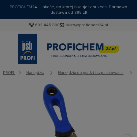
PROFICHEM24 – jakość, na której budujesz sukces! Darmowa
dostawa od 399 zł!
602 445 800
biuro@profichem24.pl
PROFI
Narzędzia
Narzędzia do gładzi i szpachlowania