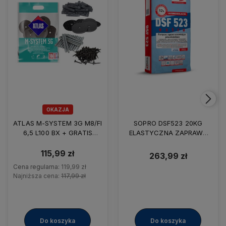
OKAZJA
ATLAS M-SYSTEM 3G M8/FI
SOPRO DSF523 20KG
6,5 L100 BX + GRATIS
ELASTYCZNA ZAPRAWA
OŁÓWEK
USZCZELNIAJĄCA
115,99 zł
263,99 zł
Cena regularna:
119,99 zł
Najniższa cena:
117,99 zł
Do koszyka
Do koszyka