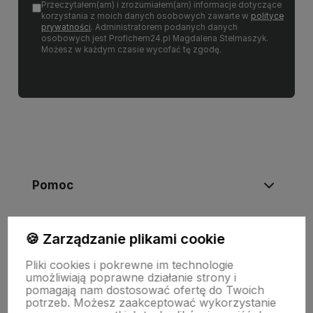
Przeczytałem(am) i zrozumiałem(am) informacje dotyczące
korzystania z moich danych osobowych zawarte w
polityce
prywatności
. Administratorem podanych danych
osobowych jest Profichem24.pl Magdalena Stelmaszyk.
Możesz w każdym czasie wycofać tę zgodę.
Pomoc
Moje konto
🍪 Zarządzanie plikami cookie
Pliki cookies i pokrewne im technologie
umożliwiają poprawne działanie strony i
O nas
pomagają nam dostosować ofertę do Twoich
potrzeb. Możesz zaakceptować wykorzystanie