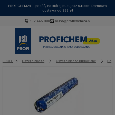
PROFICHEM24 – jakość, na której budujesz sukces! Darmowa
dostawa od 399 zł!
602 445 800
biuro@profichem24.pl
PROFI
Uszczelniacze
Uszczelniacze budowlane
Poli