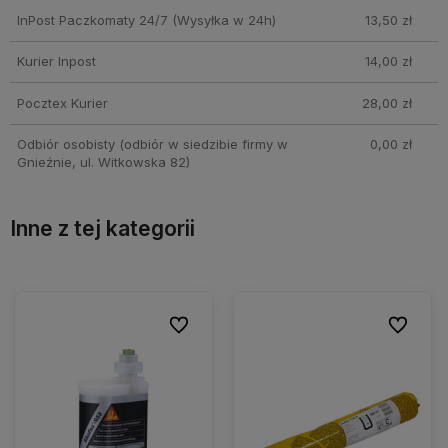
InPost Paczkomaty 24/7
(Wysyłka w 24h)
13,50 zł
Kurier Inpost
14,00 zł
Pocztex Kurier
28,00 zł
Odbiór osobisty
(odbiór w siedzibie firmy w
0,00 zł
Gnieźnie, ul. Witkowska 82)
Inne z tej kategorii
ionych
ionych
Do ulubionych
Do ulubionych
Do ulubio
Do ulubio