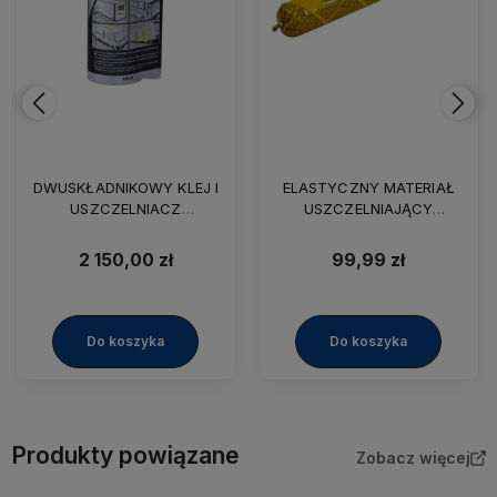
DWUSKŁADNIKOWY KLEJ I
ELASTYCZNY MATERIAŁ
USZCZELNIACZ
USZCZELNIAJĄCY
MONTAŻOWY SIKAFLEX
SIKAFLEX TANK N
953 BIAŁY 8 X 490ML
BETONOWO SZARY 600ML
2 150,00 zł
99,99 zł
Do koszyka
Do koszyka
Produkty powiązane
Zobacz więcej