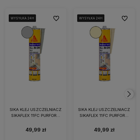
Do ulubionych
Do ulubio
WYSYŁKA 24H
WYSYŁKA 24H
WYSYŁKA 24H
WYSYŁKA 24H
WYSYŁKA 24H
WYSYŁKA 24H
WYSYŁKA 24H
WYSYŁKA 24H
WYSYŁKA 24H
WYSYŁKA 24H
SIKA KLEJ USZCZELNIACZ
SIKA KLEJ USZCZELNIACZ
SIKAFLEX 11FC PURFORM
SIKAFLEX 11FC PURFORM
300ML BETONOWOSZARY
300ML BEŻOWY
49,99 zł
49,99 zł