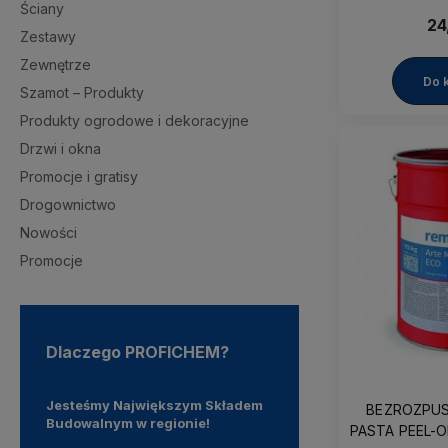
Ściany
24
Zestawy
Zewnętrze
Do 
Szamot – Produkty
Produkty ogrodowe i dekoracyjne
Drzwi i okna
Promocje i gratisy
Drogownictwo
Nowości
Promocje
Dlaczego PROFICHEM?
 1991
Jesteśmy Największym Składem
Oferujemy Darmową Dost
BEZROZPU
Budowalnym w regionie!
od 399 zł!
PASTA PEEL-