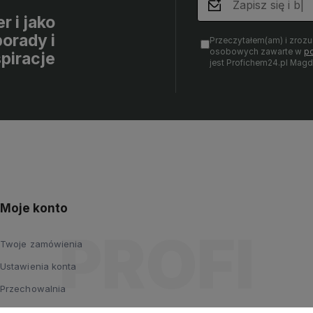
r i jako
orady i
Przeczytałem(am) i zroz
osobowych zawarte w
po
spiracje
jest Profichem24.pl Mag
Moje konto
Twoje zamówienia
Ustawienia konta
Przechowalnia