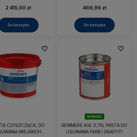
ŁOW SADZY I INNYCH
AC[Basic] 10kg
ECZYSZCZEŃ Remmers
2 415,00 zł
469,99 zł
 Mundit TYP 5 18,84kg
Do koszyka
Do koszyka
Do ulubionych
Do ulubio
NOWOŚĆ
TA CZYSZCZĄCA, DO
REMMERS AGE 0,75L PASTA DO
SUWANIA MIEJSKICH
USUWANIA FARB I GRAFFITI