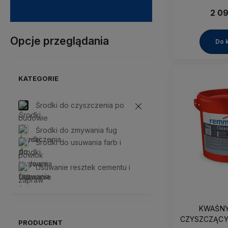
PYŁOW SA
ZANIECZYS
2 09
Arte Mundit
Opcje przeglądania
Do 
KATEGORIE
Środki do czyszczenia po
budowie
Środki do zmywania fug
Środki do usuwania farb i
powłok
Usuwanie resztek cementu i
zapraw
KWAŚNY
CZYSZCZĄCY
PRODUCENT