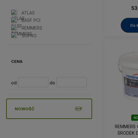
AC[Ba
53
ATLAS
BASF PCI
Do 
REMMERS
SOPRO
CENA
od
do
NOWOŚĆ
N
REMMERS 
ŚRODEK D