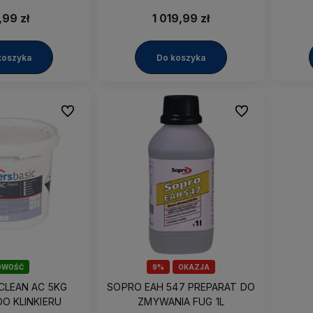
sic] 1kg
ZANIECZYSZCZEŃ Remmers
ZANIEC
Clean FP 30kg
,99 zł
1 019,99 zł
koszyka
Do koszyka
Do ulubionych
Do ulubionych
OWOŚĆ
9%
OKAZJA
CLEAN AC 5KG
SOPRO EAH 547 PREPARAT DO
O KLINKIERU
ZMYWANIA FUG 1L