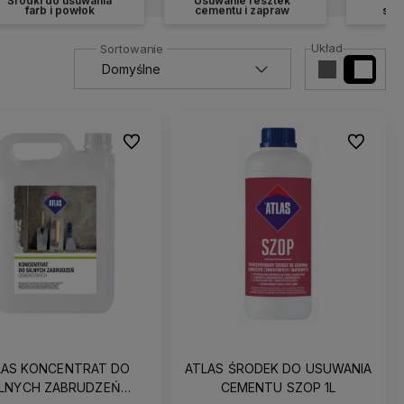
farb i powłok
cementu i zapraw
spe
Układ
Do ulubionych
Do ulubio
LAS KONCENTRAT DO
ATLAS ŚRODEK DO USUWANIA
ILNYCH ZABRUDZEŃ
CEMENTU SZOP 1L