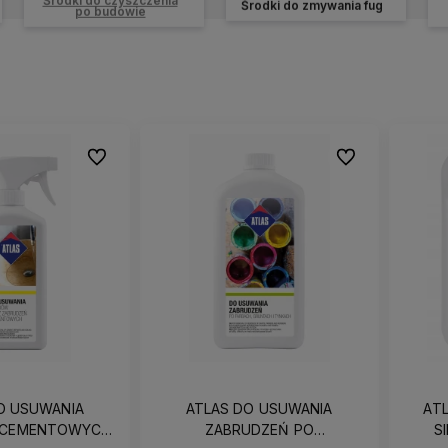
Środki do zmywania fug
po budowie
Do ulubionych
Do ulubionych
O USUWANIA
ATLAS DO USUWANIA
AT
 CEMENTOWYCH
ZABRUDZEŃ PO
S