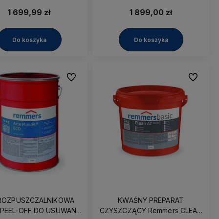
ŁOW SADZY I INNYCH
PYŁOW SADZY I INNYCH
ECZYSZCZEŃ Remmers
ZANIECZYSZCZEŃ Remmers
1 699,99 zł
1 899,00 zł
Arte Mundit ECO 15kg
Arte Mundit TYP 1 15kg
Do koszyka
Do koszyka
Do ulubionych
Do ulubio
od 1991
Jesteśmy Największym Składem
ROZPUSZCZALNIKOWA
KWAŚNY PREPARAT
y
Budowalnym w regionie!
 PEEL-OFF DO USUWANIA
CZYSZCZĄCY Remmers CLEAN