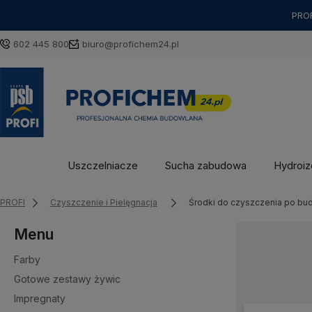
PROF
602 445 800
biuro@profichem24.pl
Uszczelniacze
Sucha zabudowa
Hydroizo
PROFI
Czyszczenie i Pielęgnacja
Środki do czyszczenia po bu
Menu
Farby
Gotowe zestawy żywic
Impregnaty