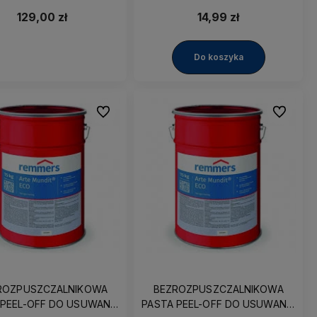
CEMENTOWYCH 5L
129,00 zł
14,99 zł
Do koszyka
Do ulubionych
Do ulubio
ROZPUSZCZALNIKOWA
BEZROZPUSZCZALNIKOWA
 PEEL-OFF DO USUWANIA
PASTA PEEL-OFF DO USUWANIA