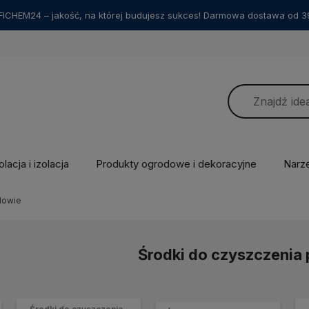
ICHEM24 – jakość, na której budujesz sukces! Darmowa dostawa od 39
lacja i izolacja
Produkty ogrodowe i dekoracyjne
Narz
dowie
Środki do czyszczenia
Środki do czyszczenia