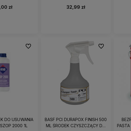
0,5L
FARBACH,GRUNTACH 1L
,00 zł
32,99 zł
Do ulubionych
Do ulubionych
EK DO USUWANIA
BASF PCI DURAPOX FINISH 500
BEZ
SZOP 2000 1L
ML ŚRODEK CZYSZCZĄCY DO
PASTA