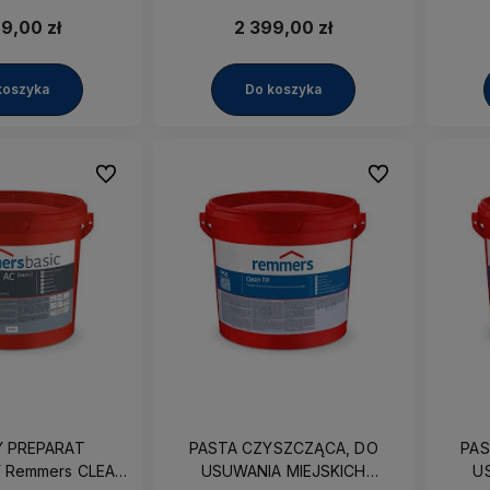
DZY I INNYCH
PYŁOW SADZY I INNYCH
PY
ZCZEŃ Remmers
ZANIECZYSZCZEŃ Remmers
ZANI
9,00 zł
2 399,00 zł
 TYP 2 16,01kg
Arte Mundit TYP 3 17,86kg
Arte
koszyka
Do koszyka
Do ulubionych
Do ulubionych
 PREPARAT
PASTA CZYSZCZĄCA, DO
PAS
 Remmers CLEAN
USUWANIA MIEJSKICH
U