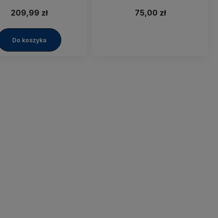
ZYSZCZEŃ Remmers
Clean FP 5kg
209,99 zł
75,00 zł
Do koszyka