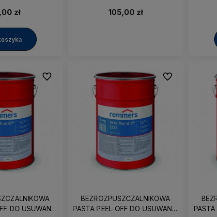
USUWANIA RESZTEK FUG
PY
EPOKSYDOWYCH
ZANI
,00 zł
105,00 zł
koszyka
Do ulubionych
Do ulubionych
awę już
Nasza oferta to Najlepsze Marki,
Działamy nieprzerwanie 
SZCZALNIKOWA
BEZROZPUSZCZALNIKOWA
BEZ
Profesjonalna Obsługa i
roku i wciąż rozszerzam
OFF DO USUWANIA
PASTA PEEL-OFF DO USUWANIA
PASTA
najbardziej Przyjazne Ceny!
asortyment!