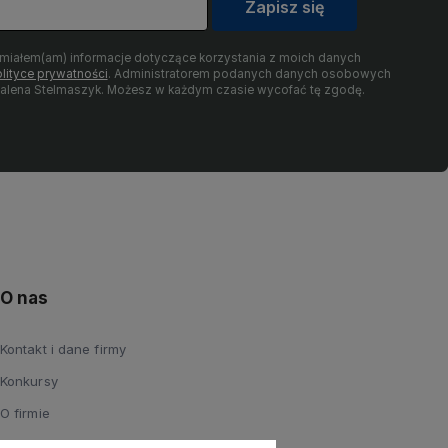
Zapisz się
umiałem(am) informacje dotyczące korzystania z moich danych
lityce prywatności
. Administratorem podanych danych osobowych
dalena Stelmaszyk. Możesz w każdym czasie wycofać tę zgodę.
O nas
Kontakt i dane firmy
Konkursy
O firmie